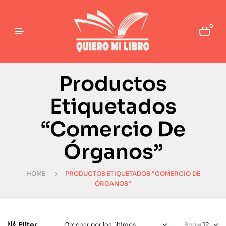
0
Productos
Etiquetados
“Comercio De
Órganos”
HOME
PRODUCTOS ETIQUETADOS “COMERCIO DE
ÓRGANOS”
Filter
Show