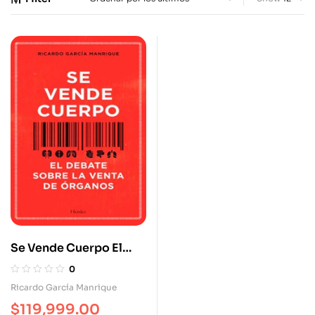
Se Vende Cuerpo El
Debate Sobre La Venta
0
De Órganos
Ricardo García Manrique
$
119,999.00