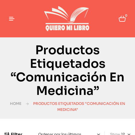
0
Productos
Etiquetados
“Comunicación En
Medicina”
HOME
PRODUCTOS ETIQUETADOS “COMUNICACIÓN EN
MEDICINA”
Filter
Show