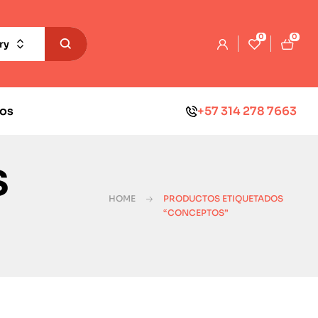
0
0
ry
os
+57 314 278 7663
s
HOME
PRODUCTOS ETIQUETADOS
“CONCEPTOS”