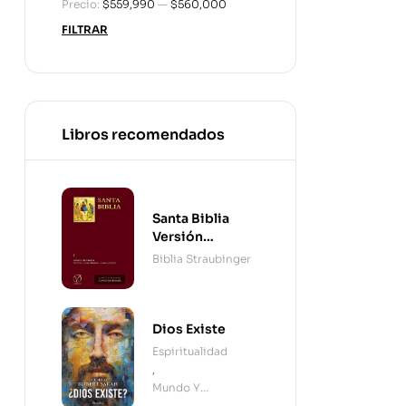
Precio:
$559,990
—
$560,000
FILTRAR
Libros recomendados
Santa Biblia
Versión
Straubinger - 2
Biblia Straubinger
Tomos
Dios Existe
Espiritualidad
,
Mundo Y
Cristianismo