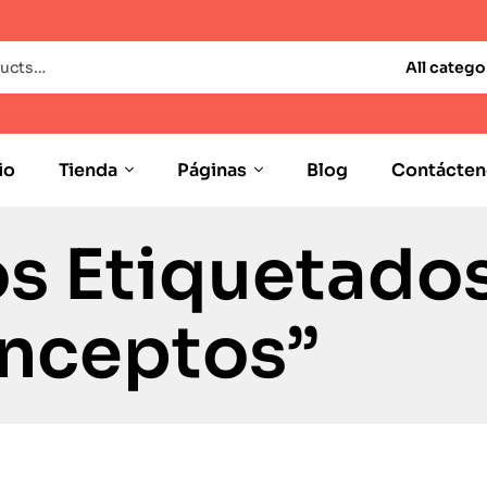
All catego
io
Tienda
Páginas
Blog
Contácten
s Etiquetado
nceptos”