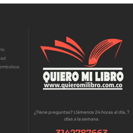
ío
dad
eembolsos
¿Tiene preguntas? Llámenos 24 horas al día, 7
días a la semana.