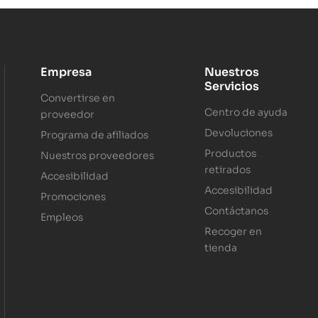
Empresa
Nuestros
Servicios
Convertirse en
Centro de ayuda
proveedor
Devoluciones
Programa de afiliados
Productos
Nuestros proveedores
retirados
Accesibilidad
Accesibilidad
Promociones
Contáctanos
Empleos
Recoger en
tienda