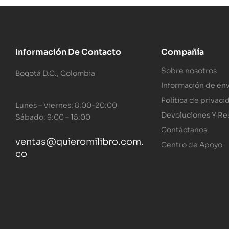
Información De Contacto
Compañía
Sobre nosotros
Bogotá D.C., Colombia
Información de env
Política de privaci
Lunes – Viernes: 8:00-20:00
Devoluciones Y R
Sábado: 9:00 – 15:00
Contáctanos
ventas@quieromilibro.com.
Centro de Apoyo
co