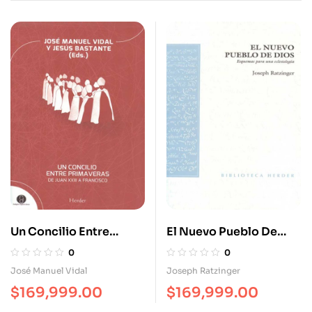
Un Concilio Entre
El Nuevo Pueblo De
Primaveras. De Juan
Dios
0
0
XXIII A Francisco
José Manuel Vidal
Joseph Ratzinger
$
169,999.00
$
169,999.00