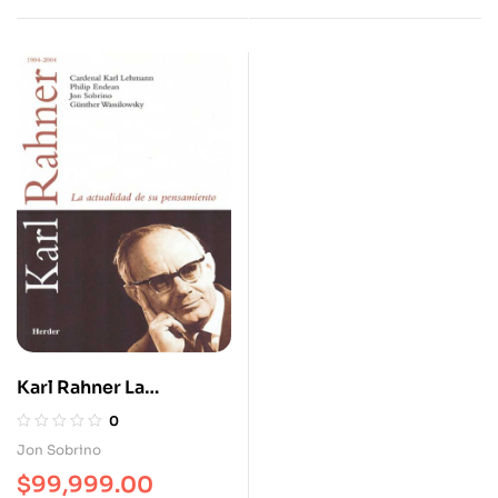
Karl Rahner La
Actualidad De Su
0
Pensamiento
Jon Sobrino
$
99,999.00