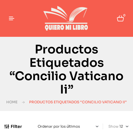
0
Productos
Etiquetados
“Concilio Vaticano
Ii”
HOME
PRODUCTOS ETIQUETADOS “CONCILIO VATICANO II”
Filter
Show