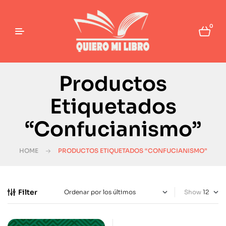
0
Productos
Etiquetados
“Confucianismo”
HOME
PRODUCTOS ETIQUETADOS “CONFUCIANISMO”
Filter
Show