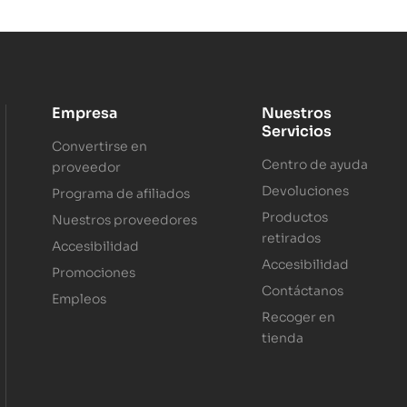
Empresa
Nuestros
Servicios
Convertirse en
Centro de ayuda
proveedor
Devoluciones
Programa de afiliados
Productos
Nuestros proveedores
retirados
Accesibilidad
Accesibilidad
Promociones
Contáctanos
Empleos
Recoger en
tienda