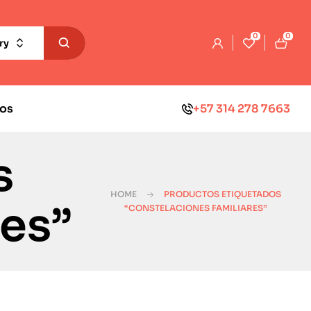
0
0
ry
os
+57 314 278 7663
s
HOME
PRODUCTOS ETIQUETADOS
res”
“CONSTELACIONES FAMILIARES”