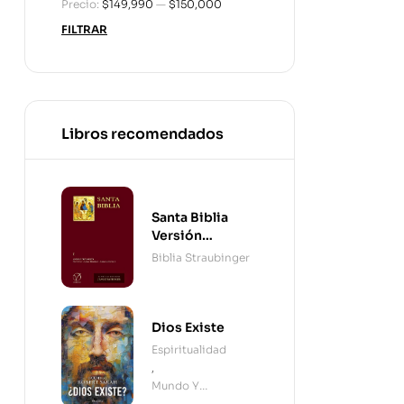
Precio:
$149,990
—
$150,000
FILTRAR
Libros recomendados
Santa Biblia
Versión
Straubinger - 2
Biblia Straubinger
Tomos
Dios Existe
Espiritualidad
,
Mundo Y
Cristianismo