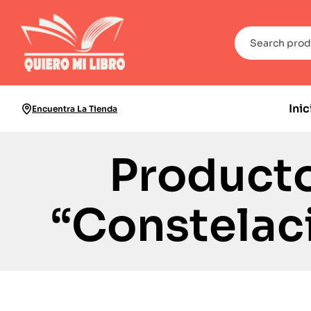
Inic
Encuentra La Tienda
Producto
“Constelac