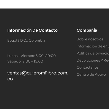
Información De Contacto
Compañía
Sobre nosotros
Bogotá D.C., Colombia
Información de env
Política de privaci
Lunes – Viernes: 8:00-20:00
Devoluciones Y R
Sábado: 9:00 – 15:00
Contáctanos
ventas@quieromilibro.com.
Centro de Apoyo
co