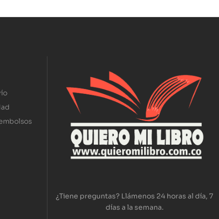
ío
dad
eembolsos
¿Tiene preguntas? Llámenos 24 horas al día, 7
días a la semana.