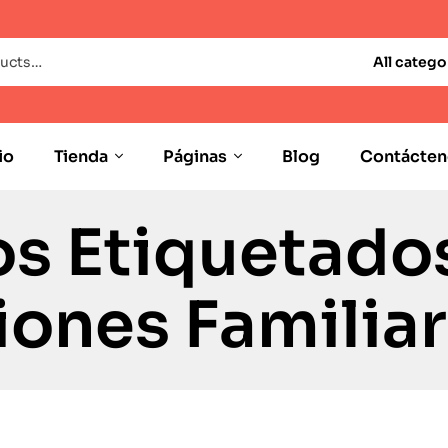
All catego
io
Tienda
Páginas
Blog
Contácten
s Etiquetado
iones Familia