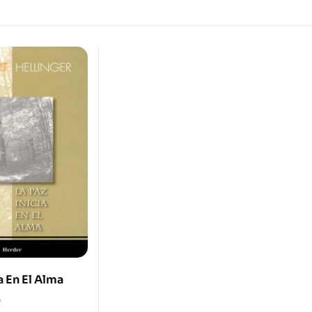
a En El Alma
0