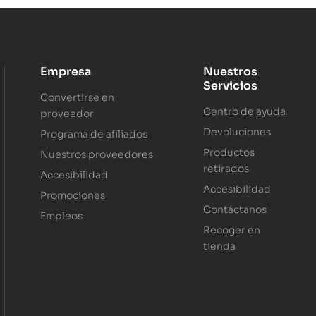
Empresa
Nuestros
Servicios
Convertirse en
Centro de ayuda
proveedor
Devoluciones
Programa de afiliados
Productos
Nuestros proveedores
retirados
Accesibilidad
Accesibilidad
Promociones
Contáctanos
Empleos
Recoger en
tienda