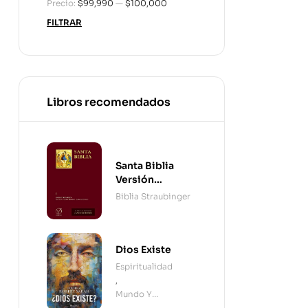
Precio:
$99,990
—
$100,000
FILTRAR
Libros recomendados
Santa Biblia
Versión
Straubinger - 2
Biblia Straubinger
Tomos
Dios Existe
Espiritualidad
,
Mundo Y
Cristianismo