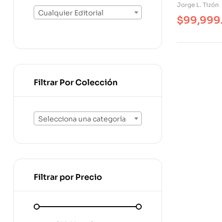
Perversión 
Jorge L. Tizón
Corrupció
Cualquier Editorial
$
99,999
Filtrar Por Colección
Selecciona una categoría
Filtrar por Precio