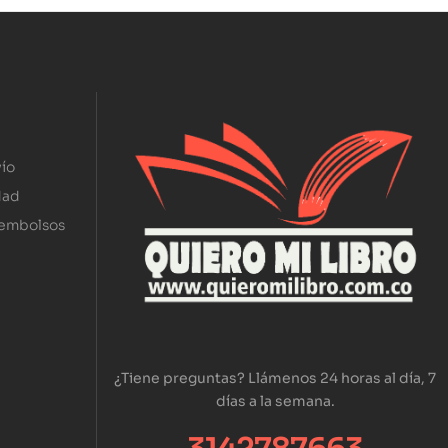
ío
dad
eembolsos
¿Tiene preguntas? Llámenos 24 horas al día, 7
días a la semana.