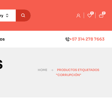
0
0
ry
os
+57 314 278 7663
s
HOME
PRODUCTOS ETIQUETADOS
“CORRUPCIÓN”