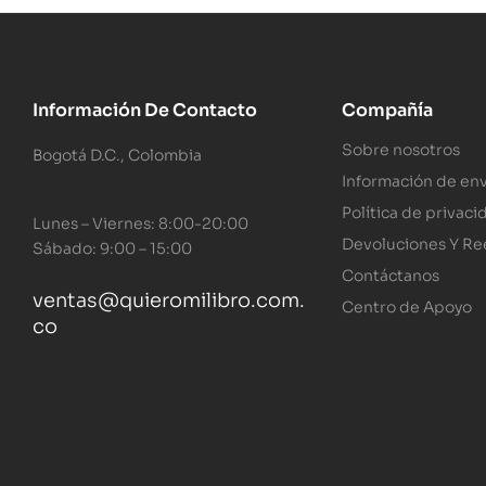
Información De Contacto
Compañía
Sobre nosotros
Bogotá D.C., Colombia
Información de env
Política de privaci
Lunes – Viernes: 8:00-20:00
Devoluciones Y R
Sábado: 9:00 – 15:00
Contáctanos
ventas@quieromilibro.com.
Centro de Apoyo
co