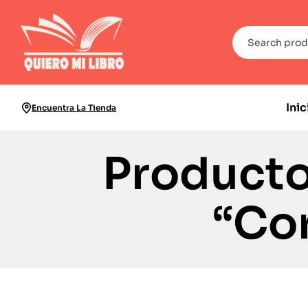
Inic
Encuentra La Tienda
Producto
“Co