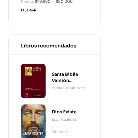
Precio:
$79,990
—
$80,000
FILTRAR
Libros recomendados
Santa Biblia
Versión
Straubinger - 2
Biblia Straubinger
Tomos
Dios Existe
Espiritualidad
,
Mundo Y
Cristianismo