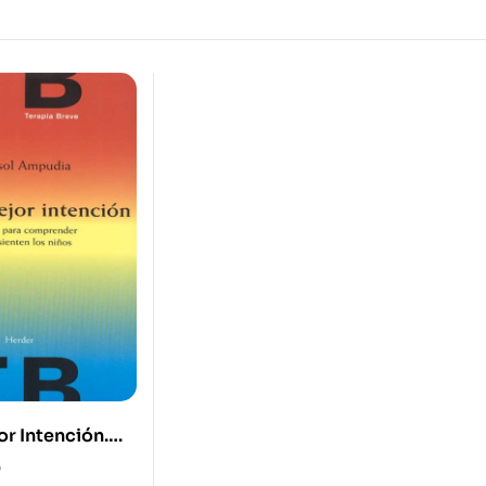
or Intención.
ra
0