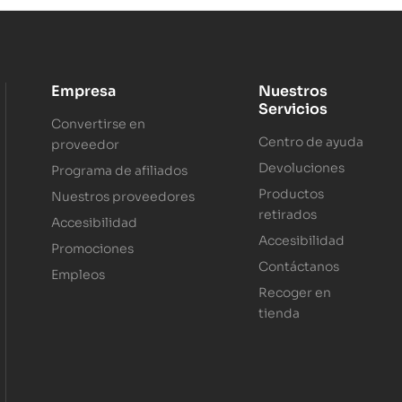
Empresa
Nuestros
Servicios
Convertirse en
Centro de ayuda
proveedor
Devoluciones
Programa de afiliados
Productos
Nuestros proveedores
retirados
Accesibilidad
Accesibilidad
Promociones
Contáctanos
Empleos
Recoger en
tienda