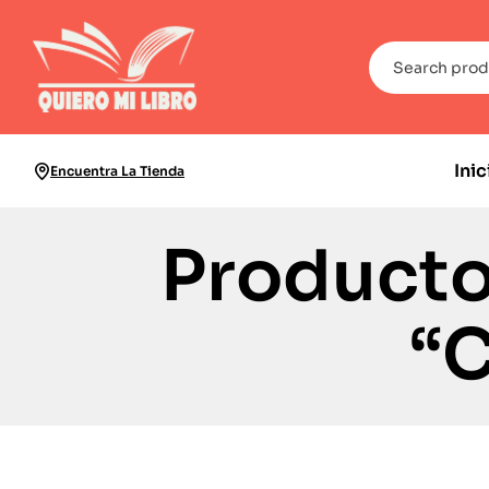
Inic
Encuentra La Tienda
Producto
“