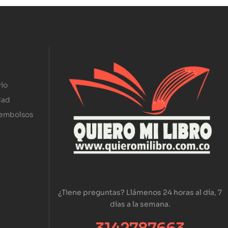
ío
dad
eembolsos
¿Tiene preguntas? Llámenos 24 horas al día, 7
días a la semana.