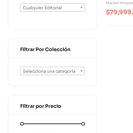
Comprende
Marisol Ampud
Sienten Lo
Cualquier Editorial
$
79,999
Filtrar Por Colección
Selecciona una categoría
Filtrar por Precio