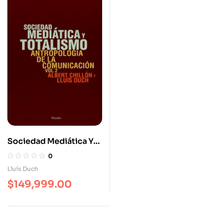
Sociedad Mediática Y
Totalismo.
0
Antropología De La
Lluís Duch
Comunicación Vol.2
$
149,999.00