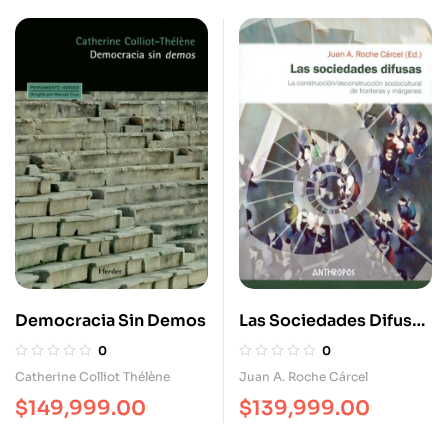
Democracia Sin Demos
Las Sociedades Difusas
La Construcción
0
0
Deconstrucción
Catherine Colliot Thélène
Juan A. Roche Cárcel
Sociocultural De
$
149,999.00
$
139,999.00
Fronteras Y Márgenes