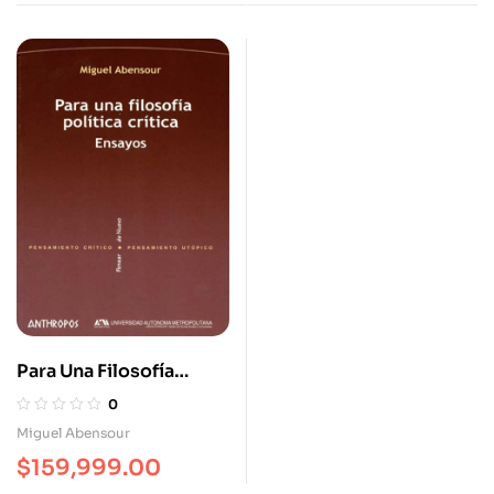
Para Una Filosofía
Política Critica Ensayos
0
Miguel Abensour
$
159,999.00