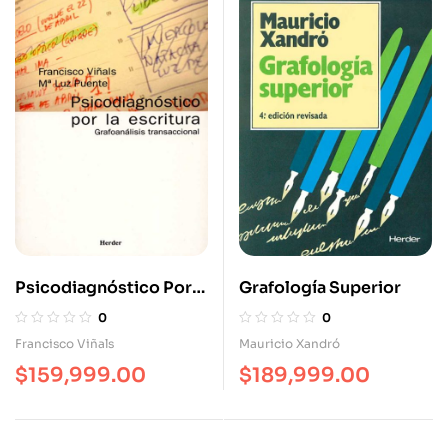
Psicodiagnóstico Por
Grafología Superior
La Escritura
0
0
Francisco Viñals
Mauricio Xandró
$
159,999.00
$
189,999.00