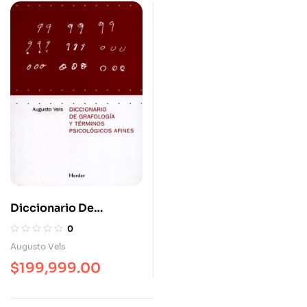
Diccionario De
Grafología (2ª Ed) Y
0
Términos Psicológicos
Augusto Vels
Afines
$
199,999.00