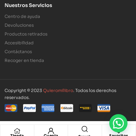
Nuestros Servicios
Centro de ayuda
Devoluciones
Productos retirados
Accesibilidad
Contáctanos
Recoger en tienda
Copyright © 2023
Quieromilibro
. Todos los derechos
reservados.
Tienda
Cuenta
Favoritos