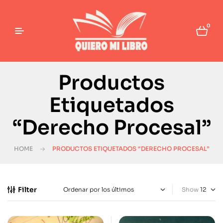
0
Productos
Etiquetados
“Derecho Procesal”
HOME
PRODUCTOS ETIQUETADOS “DERECHO PROCESAL”
Filter
Show