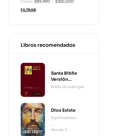
Precio:
$89,990
—
$350,000
FILTRAR
Libros recomendados
Santa Biblia
Versión
Straubinger - 2
Biblia Straubinger
Tomos
Dios Existe
Espiritualidad
,
Mundo Y
Cristianismo