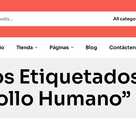
All catego
io
Tienda
Páginas
Blog
Contácten
s Etiquetado
ollo Humano”