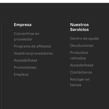
Empresa
Nuestros
Servicios
Convertirse en
Centro de ayuda
proveedor
Devoluciones
Programa de afiliados
Productos
Nuestros proveedores
retirados
Accesibilidad
Accesibilidad
Promociones
Contáctanos
Empleos
Recoger en
tienda