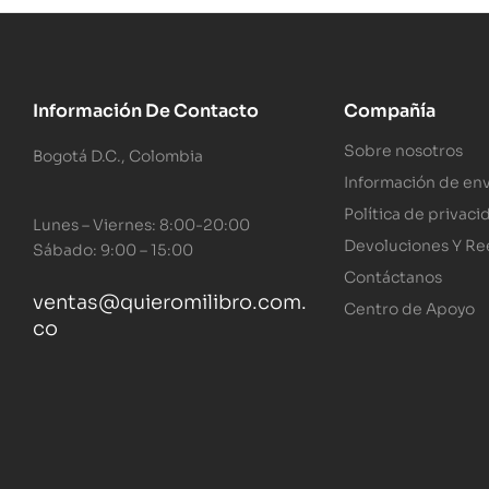
Información De Contacto
Compañía
Sobre nosotros
Bogotá D.C., Colombia
Información de env
Política de privaci
Lunes – Viernes: 8:00-20:00
Devoluciones Y R
Sábado: 9:00 – 15:00
Contáctanos
ventas@quieromilibro.com.
Centro de Apoyo
co