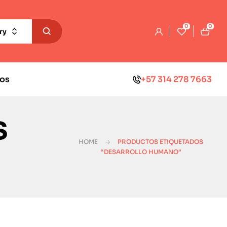
0
0
ry
os
+57 314 278 7663
s
HOME
PRODUCTOS ETIQUETADOS
“DESARROLLO HUMANO”