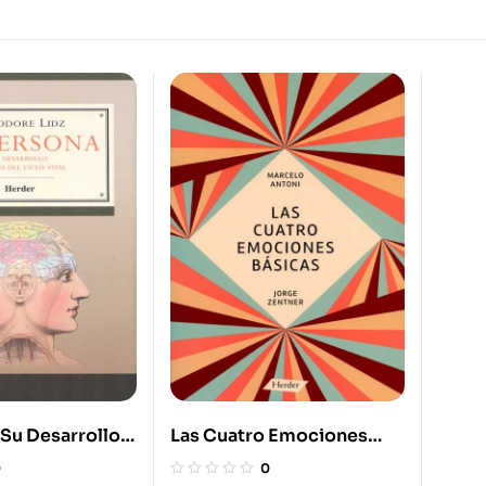
 Su Desarrollo
Las Cuatro Emociones
l Ciclo Vital
Básicas
0
0