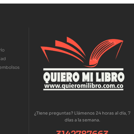
ío
dad
eembolsos
¿Tiene preguntas? Llámenos 24 horas al día, 7
días a la semana.