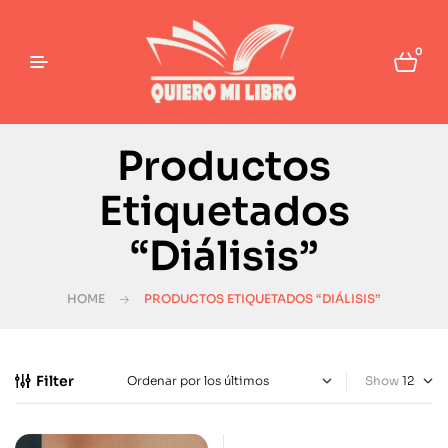
0
Productos
Etiquetados
“Diálisis”
HOME
PRODUCTOS ETIQUETADOS “DIÁLISIS”
Filter
Show