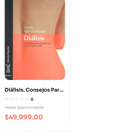
Diálisis. Consejos Para
Adaptarse A Una Nueva
0
Vida
Heide Sperschneider
$
49,999.00