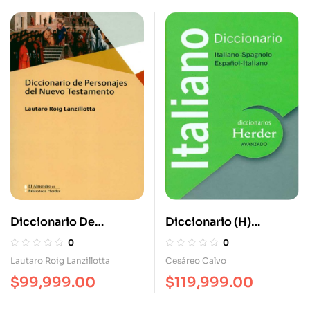
Diccionario De
Diccionario (H)
Personajes Del Nuevo
Avanzado Italiano
0
0
Testamento
Lautaro Roig Lanzillotta
Cesáreo Calvo
$
99,999.00
$
119,999.00