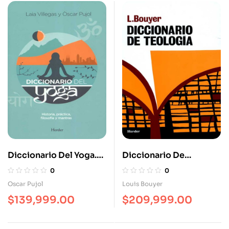
Diccionario Del Yoga.
Diccionario De
Historia, Práctica,
Teología 6A. Edición
0
0
Filosofía Y Mantras
Oscar Pujol
Louis Bouyer
$
139,999.00
$
209,999.00