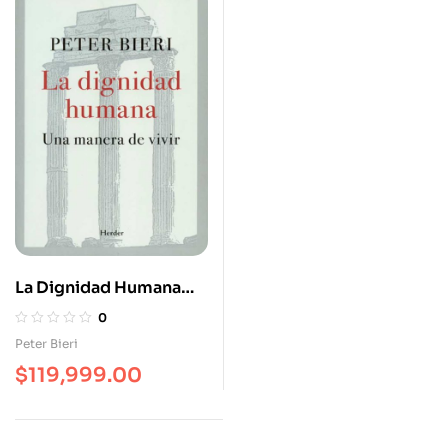
La Dignidad Humana
Una Manera De Vivir
0
Peter Bieri
$
119,999.00