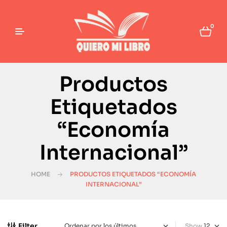
0
Productos
Etiquetados
“Economía
Internacional”
HOME
PRODUCTOS ETIQUETADOS “ECONOMÍA
INTERNACIONAL”
Filter
Show