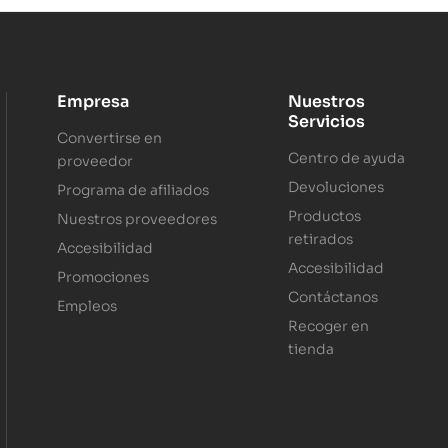
Empresa
Nuestros
Servicios
Convertirse en
Centro de ayuda
proveedor
Devoluciones
Programa de afiliados
Productos
Nuestros proveedores
retirados
Accesibilidad
Accesibilidad
Promociones
Contáctanos
Empleos
Recoger en
tienda