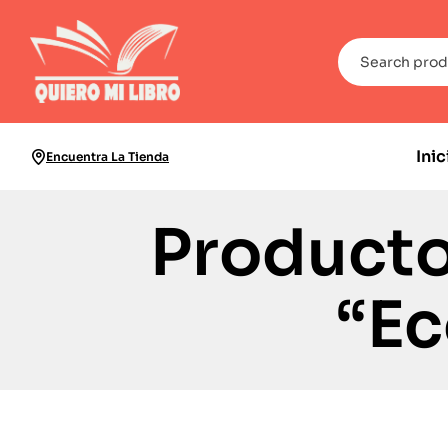
Inic
Encuentra La Tienda
Producto
“E