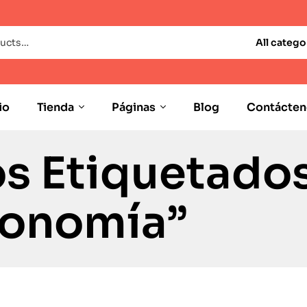
All catego
io
Tienda
Páginas
Blog
Contácten
s Etiquetado
conomía”