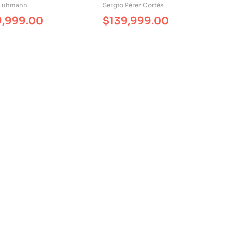
Teórico Marx Los Diversos
 Luhmann
Sergio Pérez Cortés
Rostros De Un Legado
9,999.00
$
139,999.00