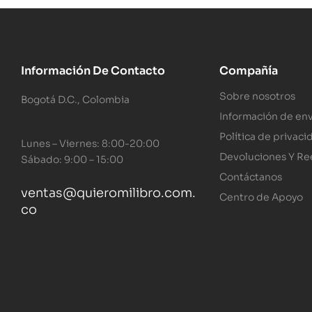
Información De Contacto
Compañía
Sobre nosotros
Bogotá D.C., Colombia
Información de env
Política de privaci
Lunes – Viernes: 8:00-20:00
Devoluciones Y R
Sábado: 9:00 – 15:00
Contáctanos
ventas@quieromilibro.com.
Centro de Apoyo
co