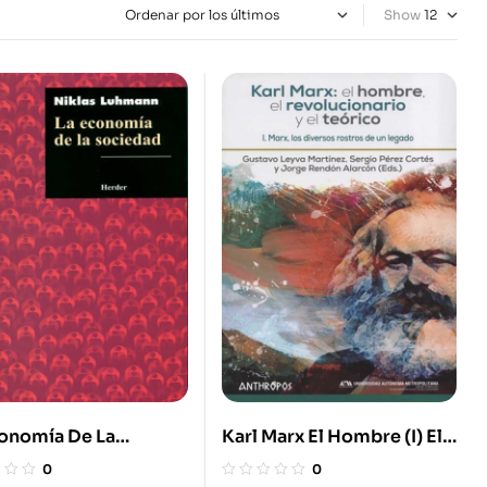
Show
conomía De La
Karl Marx El Hombre (I) El
edad
Revolucionario Y El
0
0