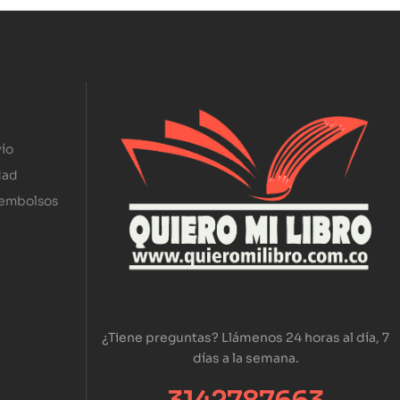
ío
dad
eembolsos
¿Tiene preguntas? Llámenos 24 horas al día, 7
días a la semana.