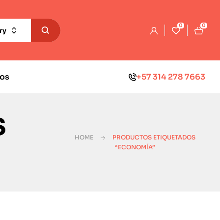
0
0
ry
os
+57 314 278 7663
s
HOME
PRODUCTOS ETIQUETADOS
“ECONOMÍA”