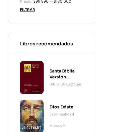
Precio:
$99,990
—
$180,000
FILTRAR
Libros recomendados
Santa Biblia
Versión
Straubinger - 2
Biblia Straubinger
Tomos
Dios Existe
Espiritualidad
,
Mundo Y
Cristianismo