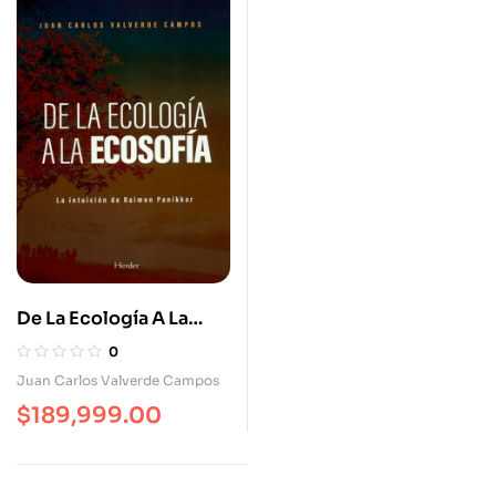
De La Ecología A La
Ecosofía
0
Juan Carlos Valverde Campos
$
189,999.00