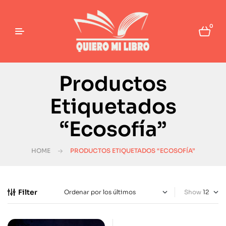
0
Productos
Etiquetados
“Ecosofía”
HOME
PRODUCTOS ETIQUETADOS “ECOSOFÍA”
Filter
Show