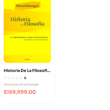
Historia De La Filosofía
(H) Tomo II. Edad
0
Moderna, Edad
Johannes Hirschberger
Contemporánea
$
159,999.00