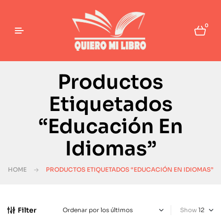
0
Productos
Etiquetados
“Educación En
Idiomas”
HOME
PRODUCTOS ETIQUETADOS “EDUCACIÓN EN IDIOMAS”
Filter
Show