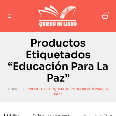
0
Productos
Etiquetados
“Educación Para La
Paz”
HOME
PRODUCTOS ETIQUETADOS “EDUCACIÓN PARA LA
PAZ”
Filter
Show