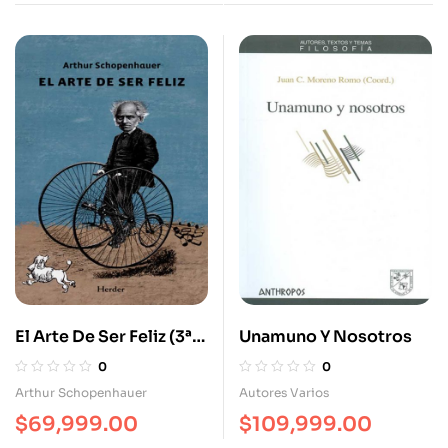
El Arte De Ser Feliz (3ª
Unamuno Y Nosotros
Ed)
0
0
Arthur Schopenhauer
Autores Varios
$
69,999.00
$
109,999.00