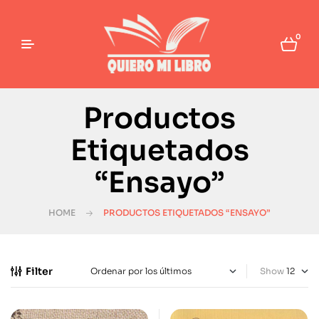
0
Productos
Etiquetados
“Ensayo”
HOME
PRODUCTOS ETIQUETADOS “ENSAYO”
Filter
Show