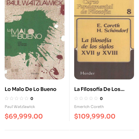
Lo Malo De Lo Bueno
La Filosofía De Los
Siglos XVII Y XVIII.
0
0
Curso Fundamental De
Paul Watzlawick
Emerich Coreth
Filosofía
$
69,999.00
$
109,999.00