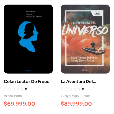
Celan Lector De Freud
La Aventura Del
Universo (+Cd)
0
0
Arnau Pons
Evelyn Mary Tucker
$
69,999.00
$
89,999.00