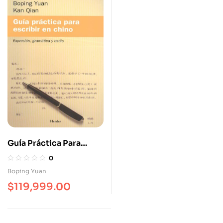
Guía Práctica Para
Escribir En Chino
0
Boping Yuan
$
119,999.00