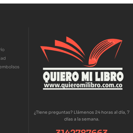
ío
dad
eembolsos
¿Tiene preguntas? Llámenos 24 horas al día, 7
días a la semana.