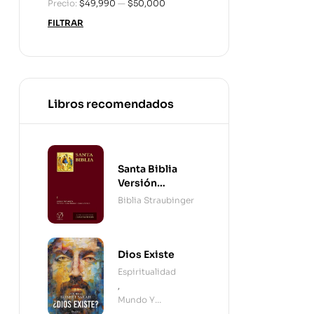
Precio:
$49,990
—
$50,000
FILTRAR
Libros recomendados
Santa Biblia
Versión
Straubinger - 2
Biblia Straubinger
Tomos
Dios Existe
Espiritualidad
,
Mundo Y
Cristianismo