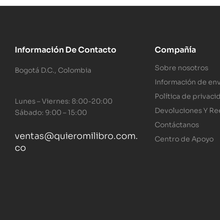
Información De Contacto
Compañía
Sobre nosotros
Bogotá D.C., Colombia
Información de env
Política de privaci
Lunes – Viernes: 8:00-20:00
Devoluciones Y R
Sábado: 9:00 – 15:00
Contáctanos
ventas@quieromilibro.com.
Centro de Apoyo
co