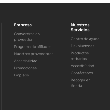
Empresa
Nuestros
Servicios
Convertirse en
Centro de ayuda
proveedor
Devoluciones
Programa de afiliados
Productos
Nuestros proveedores
retirados
Accesibilidad
Accesibilidad
Promociones
Contáctanos
Empleos
Recoger en
tienda