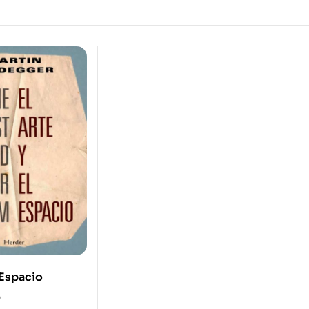
l Espacio
0