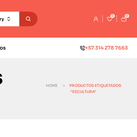
0
0
ry
os
+57 314 278 7663
s
HOME
PRODUCTOS ETIQUETADOS
“ESCULTURA”