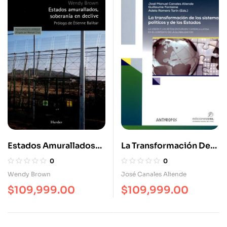
Estados Amurallados
La Transformación De
Soberanía En Declive
Los Sistemas Políticos
0
0
Y Los Estados
Wendy Brown
José Canales Aliende
$
109,999.00
$
109,999.00