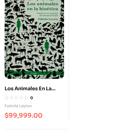
Los Animales En La
Bioética Tensión De
0
Fronteras Del
Fabiola Leyton
Antropocentrismo
$
99,999.00