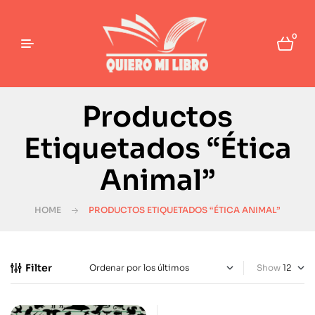
0
Productos
Etiquetados “Ética
Animal”
HOME
PRODUCTOS ETIQUETADOS “ÉTICA ANIMAL”
Filter
Show