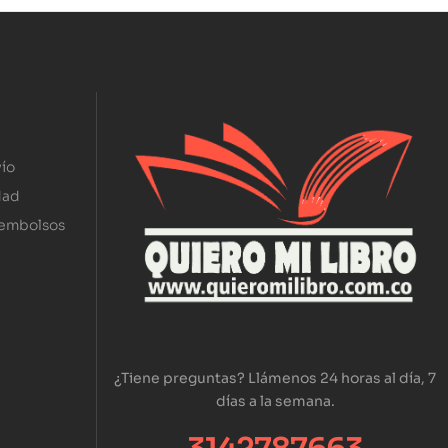
ío
dad
eembolsos
¿Tiene preguntas? Llámenos 24 horas al día, 7
días a la semana.