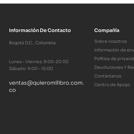
Información De Contacto
Compañía
Sobre nosotros
Bogotá D.C., Colombia
Información de env
Política de privaci
Lunes – Viernes: 8:00-20:00
Devoluciones Y R
Sábado: 9:00 – 15:00
Contáctanos
ventas@quieromilibro.com.
Centro de Apoyo
co