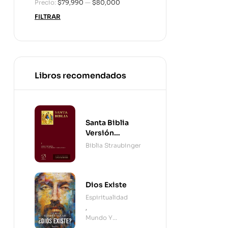
Precio:
$79,990
—
$80,000
FILTRAR
Libros recomendados
Santa Biblia
Versión
Straubinger - 2
Biblia Straubinger
Tomos
Dios Existe
Espiritualidad
,
Mundo Y
Cristianismo