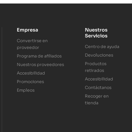
Empresa
Nuestros
Servicios
Convertirse en
Centro de ayuda
proveedor
Devoluciones
Programa de afiliados
Productos
Nuestros proveedores
retirados
Accesibilidad
Accesibilidad
Promociones
Contáctanos
Empleos
Recoger en
tienda