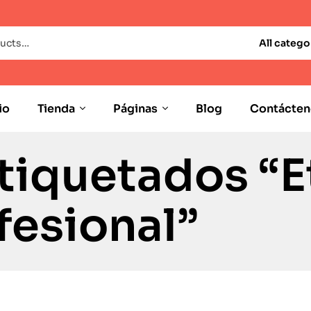
All catego
io
Tienda
Páginas
Blog
Contácten
tiquetados “E
fesional”