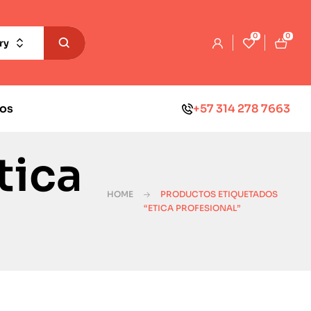
0
0
ry
os
+57 314 278 7663
tica
HOME
PRODUCTOS ETIQUETADOS
“ETICA PROFESIONAL”