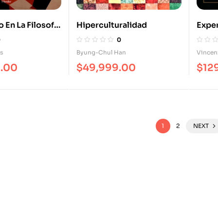
 En La Filosofía
Hiperculturalidad
Exper
ánea De
Inter
0
0
 Derrida
Heid
s
Byung-Chul Han
Vincen
9.00
$
49,999.00
$
12
1
2
NEXT