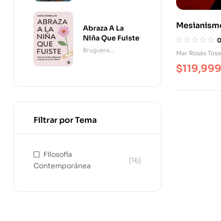
Mesianismo
Abraza A La
Contempor
Niña Que Fuiste
Benjamín A
Bruguera
Mar Rosás Tosa
Contemporánea
$
119,99
Filtrar por Tema
Filosofía
(16)
Contemporánea