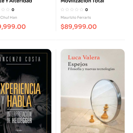
e Y Alteridad
Movilización Total
0
0
Chul Han
Maurizio Ferraris
9,999.00
$
89,999.00