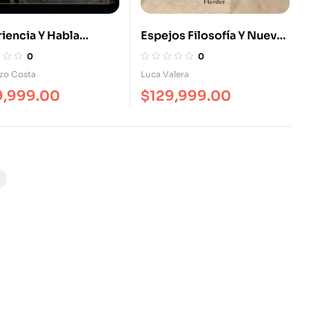
iencia Y Habla
Espejos Filosofía Y Nuevas
pretación De
Tecnologías
0
0
egger
zo Costa
Luca Valera
9,999.00
$
129,999.00