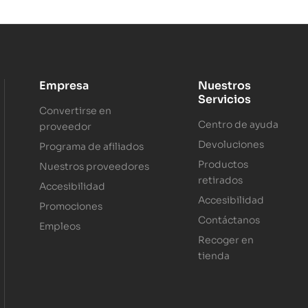
Empresa
Nuestros
Servicios
Convertirse en
Centro de ayuda
proveedor
Devoluciones
Programa de afiliados
Productos
Nuestros proveedores
retirados
Accesibilidad
Accesibilidad
Promociones
Contáctanos
Empleos
Recoger en
tienda