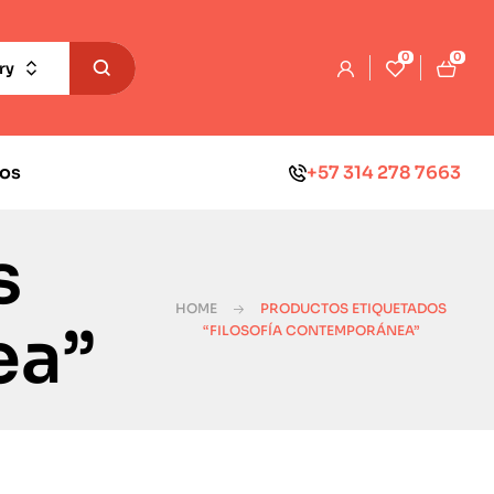
0
0
ry
os
+57 314 278 7663
s
HOME
PRODUCTOS ETIQUETADOS
ea”
“FILOSOFÍA CONTEMPORÁNEA”