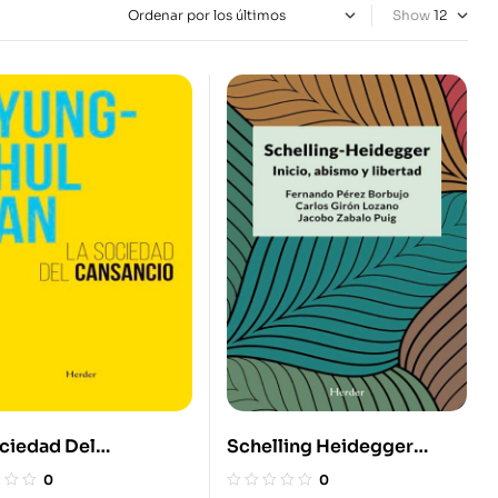
Show
ciedad Del
Schelling Heidegger
ncio (3ª Ed)
Inicio Abismo Y Libertad
0
0