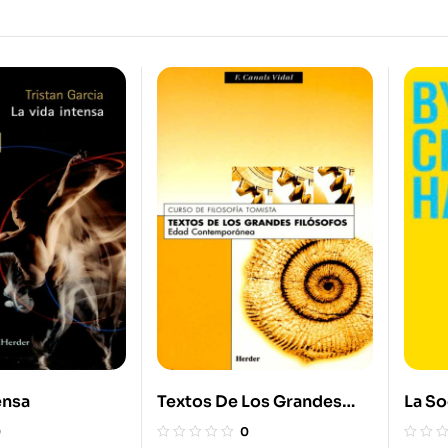
ensa
Textos De Los Grandes
La So
Filósofos. Edad
Cansa
0
0