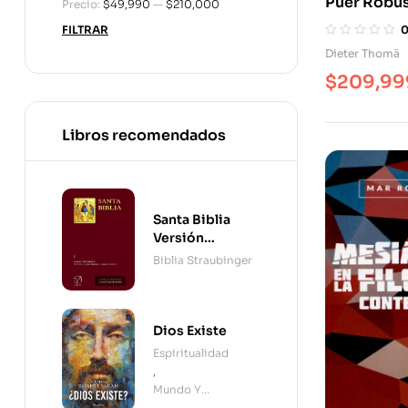
Puer Robus
Precio:
$49,990
—
$210,000
Filosofía D
FILTRAR
Dieter Thomä
$
209,99
Libros recomendados
Santa Biblia
Versión
Straubinger - 2
Biblia Straubinger
Tomos
Dios Existe
Espiritualidad
,
Mundo Y
Cristianismo