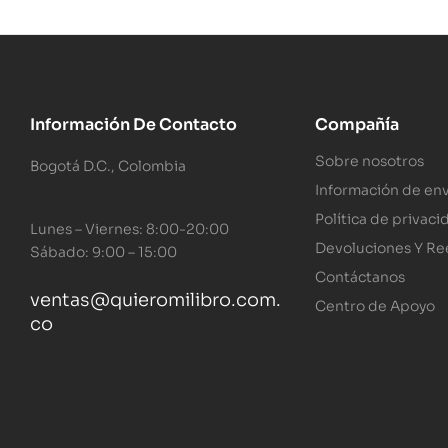
Información De Contacto
Compañía
Sobre nosotros
Bogotá D.C., Colombia
Información de env
Política de privaci
Lunes – Viernes: 8:00-20:00
Devoluciones Y R
Sábado: 9:00 – 15:00
Contáctanos
ventas@quieromilibro.com.
Centro de Apoyo
co