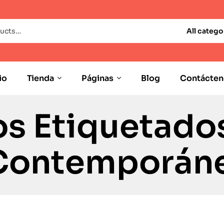
All catego
io
Tienda
Páginas
Blog
Contácten
s Etiquetado
 Contemporán