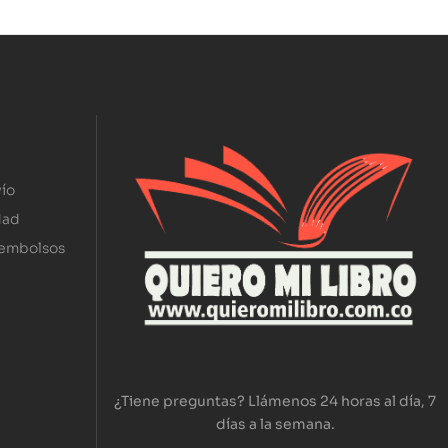
ío
dad
eembolsos
¿Tiene preguntas? Llámenos 24 horas al día, 7
días a la semana.