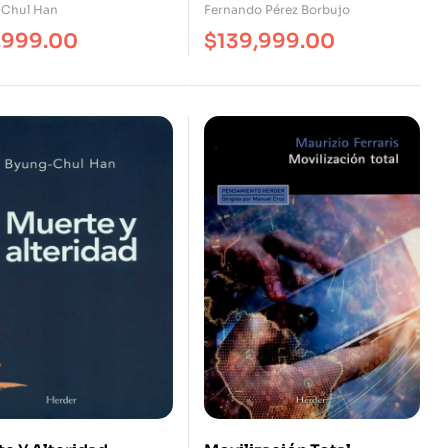
mp.Col/2022)
Chul Han
Fernando Pérez Borbujo
,999.00
$
139,999.00