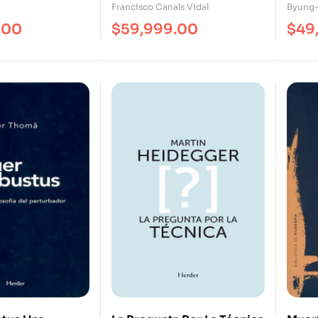
Contemporánea
(Rei
Francisco Canals Vidal
Byung-
.00
$
59,999.00
$
49