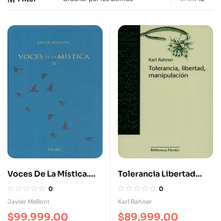
Voces De La Mística.
Tolerancia Libertad
Vol II
Manipulación
0
0
Javier Melloni
Karl Rahner
$
99,999.00
$
89,999.00