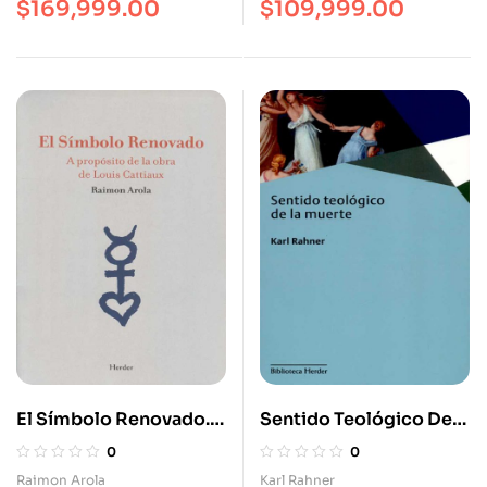
$
169,999.00
$
109,999.00
El Símbolo Renovado. A
Sentido Teológico De
Propósito De La Obra
La Muerte
0
0
De Louis Cattiaux
Raimon Arola
Karl Rahner