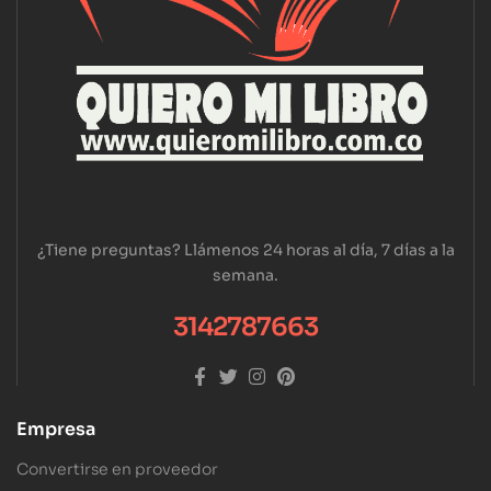
¿Tiene preguntas? Llámenos 24 horas al día, 7 días a la
semana.
3142787663
Empresa
Convertirse en proveedor