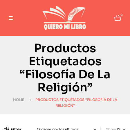
0
Productos
Etiquetados
“Filosofía De La
Religión”
HOME
PRODUCTOS ETIQUETADOS “FILOSOFÍA DE LA
RELIGIÓN”
Filter
Show