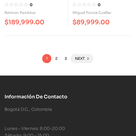
0
0
Raimon Panikkar
Miguel Ponce Cuéllar
$
189,999.00
$
89,999.00
1
2
3
NEXT
Información De Contacto
Bogotá D.C., Colombia
Lunes – Viernes: 8:00-20:00
Sábado: 9:00 – 15:00