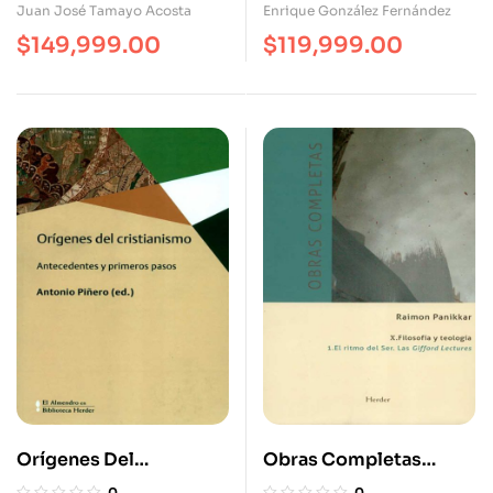
Juan José Tamayo Acosta
Enrique González Fernández
$
149,999.00
$
119,999.00
Orígenes Del
Obras Completas
Cristianismo
Raimon Panikkar (X-1)
0
0