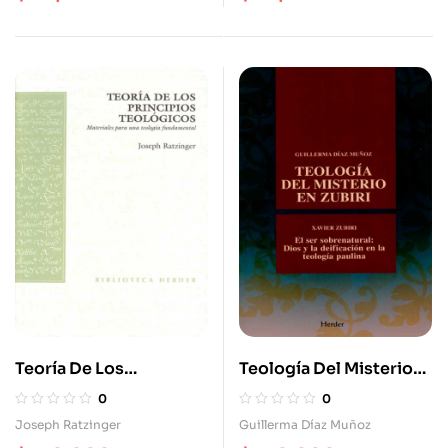
Teoría De Los
Teología Del Misterio
Principios Teológicos
En Zubiri
0
0
Joseph Ratzinger
Guillerma Díaz Muñoz