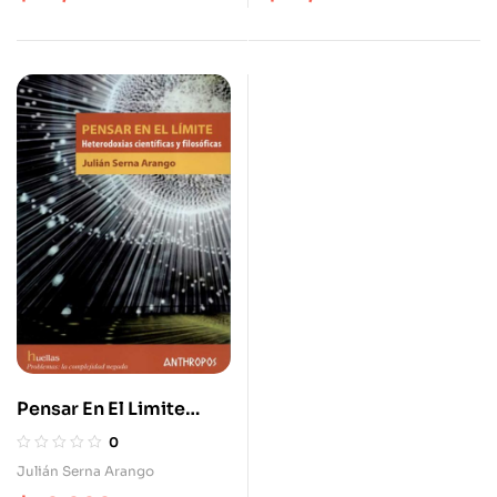
Pensar En El Limite
Heterodoxias
0
Científicas Y
Julián Serna Arango
Filosóficas