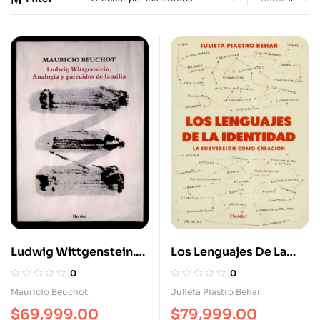
Ludwig Wittgenstein.
Los Lenguajes De La
Analogía Y Parecidos
Identidad. La
0
0
De Familia
Subversión Como
Mauricio Beuchot
Julieta Piastro Behar
Creación
$
69,999.00
$
79,999.00