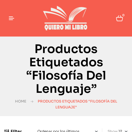
0
Productos
Etiquetados
“Filosofía Del
Lenguaje”
HOME
PRODUCTOS ETIQUETADOS “FILOSOFÍA DEL
LENGUAJE”
Filter
Show