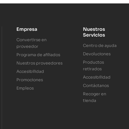
Empresa
Nuestros
Servicios
Convertirse en
Centro de ayuda
proveedor
Devoluciones
Programa de afiliados
Productos
Nuestros proveedores
retirados
Accesibilidad
Accesibilidad
Promociones
Contáctanos
Empleos
Recoger en
tienda