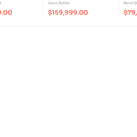
t
Hans Rotter
René S
9.00
$
159,999.00
$
79