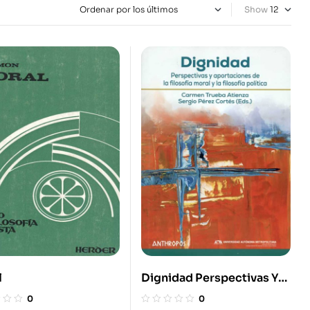
Show
l
Dignidad Perspectivas Y
Aportaciones De La
0
0