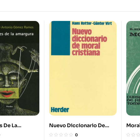
s De La
Nuevo Diccionario De
Mora
Moral Cristiana
0
0