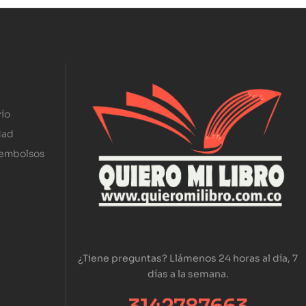
ío
dad
eembolsos
¿Tiene preguntas? Llámenos 24 horas al día, 7
días a la semana.