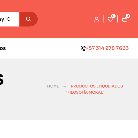
0
0
ry
os
+57 314 278 7663
s
HOME
PRODUCTOS ETIQUETADOS
“FILOSOFÍA MORAL”