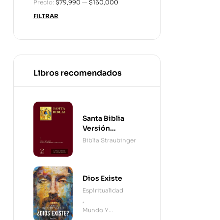
Precio:
$79,990
—
$160,000
FILTRAR
Libros recomendados
Santa Biblia
Versión
Straubinger - 2
Biblia Straubinger
Tomos
Dios Existe
Espiritualidad
,
Mundo Y
Cristianismo