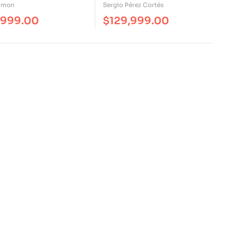
Filosofía Moral Y La
imon
Sergio Pérez Cortés
Filosofía Política
,999.00
$
129,999.00