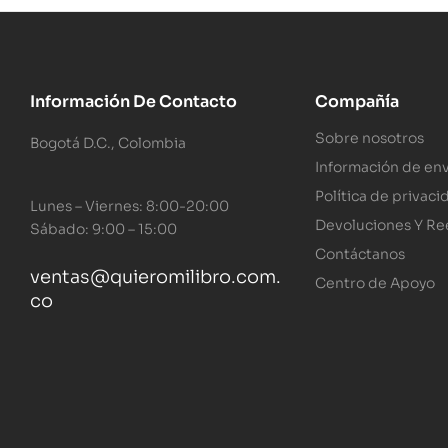
Información De Contacto
Compañía
Sobre nosotros
Bogotá D.C., Colombia
Información de env
Política de privaci
Lunes – Viernes: 8:00-20:00
Devoluciones Y R
Sábado: 9:00 – 15:00
Contáctanos
ventas@quieromilibro.com.
Centro de Apoyo
co