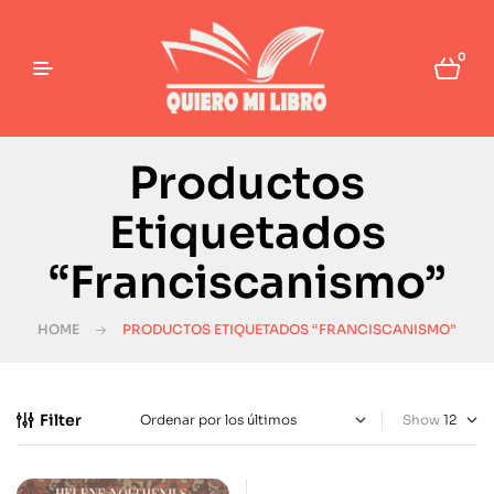
0
Productos
Etiquetados
“Franciscanismo”
HOME
PRODUCTOS ETIQUETADOS “FRANCISCANISMO”
Filter
Show