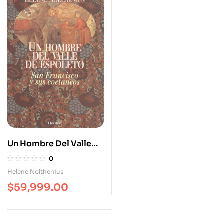
Un Hombre Del Valle
De Espoleto. San
0
Francisco Y Sus
Helene Nolthenius
Coetaneos
$
59,999.00