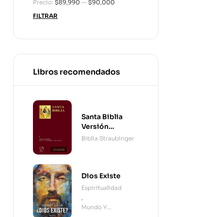
Precio:
$89,990
—
$90,000
FILTRAR
Libros recomendados
Santa Biblia
Versión
Straubinger - 2
Biblia Straubinger
Tomos
Dios Existe
Espiritualidad
,
Mundo Y
Cristianismo