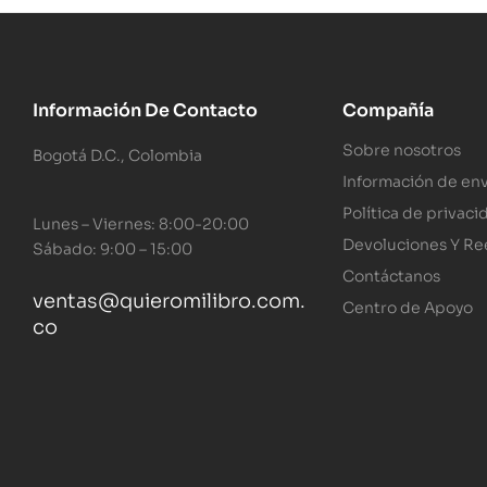
Información De Contacto
Compañía
Sobre nosotros
Bogotá D.C., Colombia
Información de env
Política de privaci
Lunes – Viernes: 8:00-20:00
Devoluciones Y R
Sábado: 9:00 – 15:00
Contáctanos
ventas@quieromilibro.com.
Centro de Apoyo
co