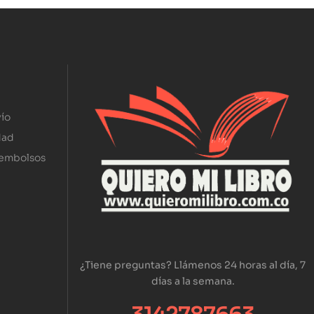
ío
dad
eembolsos
¿Tiene preguntas? Llámenos 24 horas al día, 7
días a la semana.