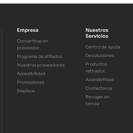
Empresa
Nuestros
Servicios
Convertirse en
Centro de ayuda
proveedor
Devoluciones
Programa de afiliados
Productos
Nuestros proveedores
retirados
Accesibilidad
Accesibilidad
Promociones
Contáctanos
Empleos
Recoger en
tienda