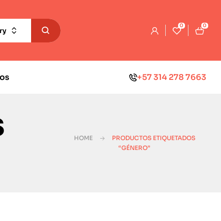
0
0
ry
os
+57 314 278 7663
s
HOME
PRODUCTOS ETIQUETADOS
“GÉNERO”