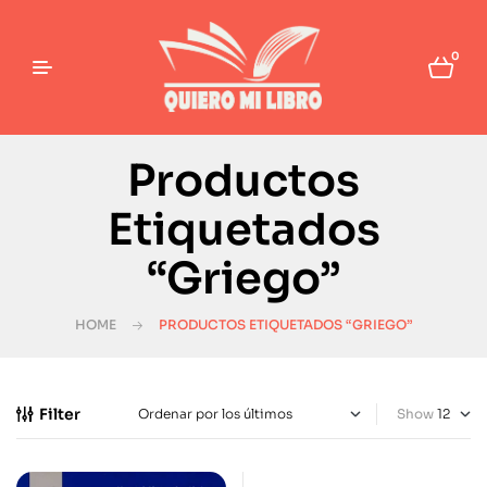
0
Productos
Etiquetados
“Griego”
HOME
PRODUCTOS ETIQUETADOS “GRIEGO”
Filter
Show