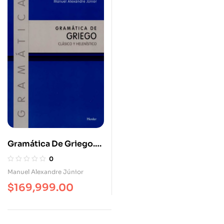
Gramática De Griego.
Clásico Y Helenístico
0
Manuel Alexandre Júnior
$
169,999.00