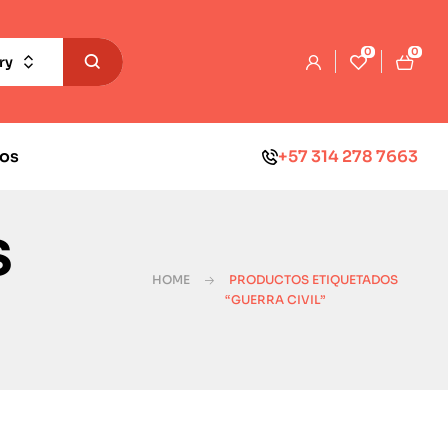
0
0
ry
os
+57 314 278 7663
s
HOME
PRODUCTOS ETIQUETADOS
“GUERRA CIVIL”