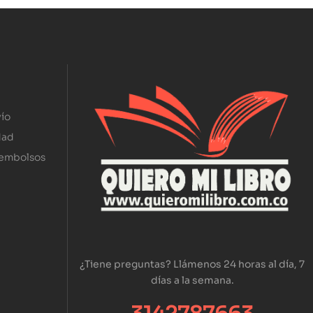
ío
dad
eembolsos
¿Tiene preguntas? Llámenos 24 horas al día, 7
días a la semana.