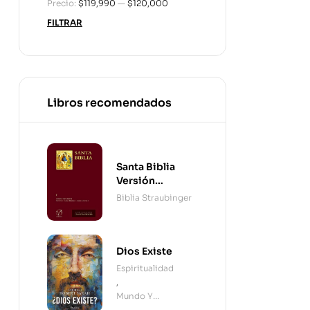
Precio:
$119,990
—
$120,000
FILTRAR
Libros recomendados
Santa Biblia
Versión
Straubinger - 2
Biblia Straubinger
Tomos
Dios Existe
Espiritualidad
,
Mundo Y
Cristianismo