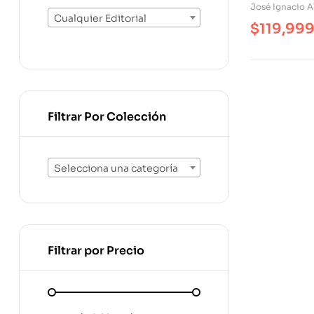
Represión 
José Ignacio A
Cualquier Editorial
$
119,99
Filtrar Por Colección
Selecciona una categoría
Filtrar por Precio