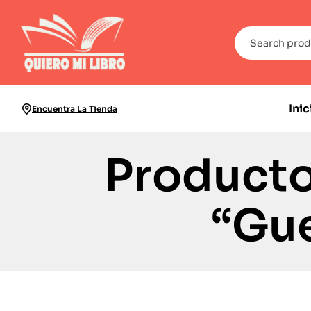
Inic
Encuentra La Tienda
Producto
“Gue