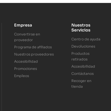
Empresa
Nuestros
Servicios
Convertirse en
Centro de ayuda
proveedor
Devoluciones
Programa de afiliados
Productos
Nuestros proveedores
retirados
Accesibilidad
Accesibilidad
Promociones
Contáctanos
Empleos
Recoger en
tienda