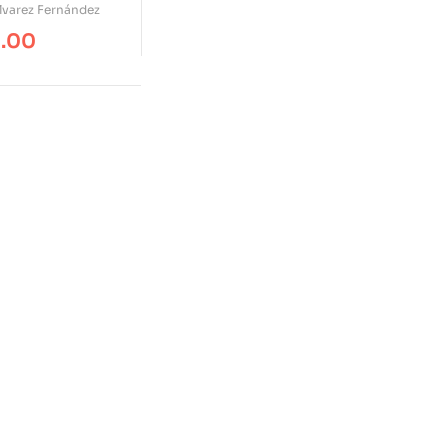
Franquista
lvarez Fernández
9.00