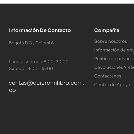
Información De Contacto
Compañía
Sobre nosotros
Bogotá D.C., Colombia
Información de env
Política de privaci
Lunes – Viernes: 8:00-20:00
Devoluciones Y R
Sábado: 9:00 – 15:00
Contáctanos
ventas@quieromilibro.com.
Centro de Apoyo
co