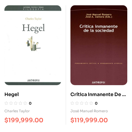
Hegel
Crítica Inmanente De La
Sociedad
0
0
Charles Taylor
José Manuel Romero
$
199,999.00
$
119,999.00