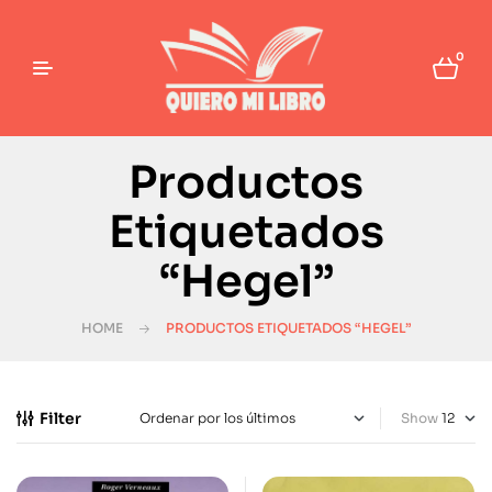
0
Productos
Etiquetados
“Hegel”
HOME
PRODUCTOS ETIQUETADOS “HEGEL”
Filter
Show