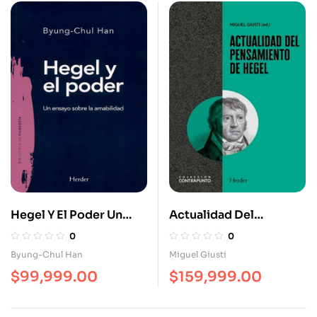
Hegel Y El Poder Un
Actualidad Del
Ensayo Sobre La
Pensamiento De Hegel
0
0
Amabilidad
Byung-Chul Han
Miguel Giusti
$
99,999.00
$
159,999.00