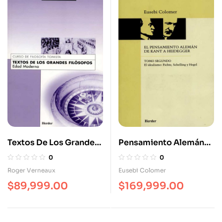
Textos De Los Grandes
Pensamiento Alemán
Filósofos. Edad
(Tomo II) De Kant A
0
0
Moderna
Heidegger. El
Roger Verneaux
Eusebi Colomer
Idealismo: Fichte,
$
89,999.00
$
169,999.00
Schelling Y Hegel