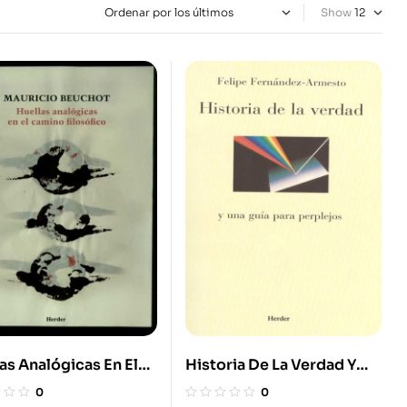
Show
as Analógicas En El
Historia De La Verdad Y
o Filosófico
Una Guía Para Perplejos
0
0