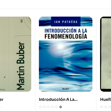
er
Introducción A La
Huell
Fenomenología
Camin
0
0