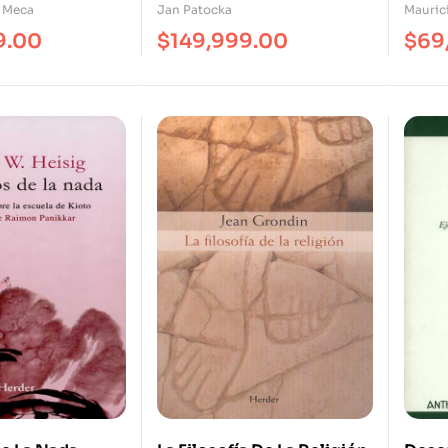
 Meca
Jan Patocka
Mauric
9.00
$
149,999.00
$
69