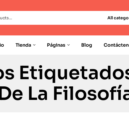
All catego
io
Tienda
Páginas
Blog
Contácten
s Etiquetado
De La Filosofí