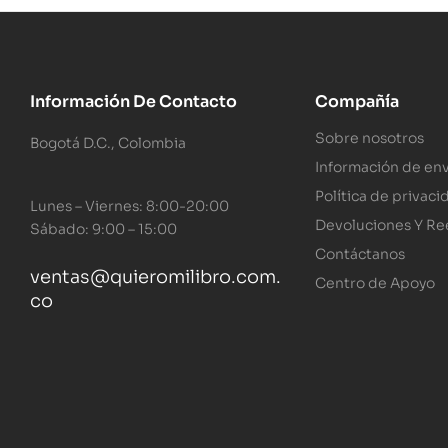
Información De Contacto
Compañía
Sobre nosotros
Bogotá D.C., Colombia
Información de env
Política de privaci
Lunes – Viernes: 8:00-20:00
Devoluciones Y R
Sábado: 9:00 – 15:00
Contáctanos
ventas@quieromilibro.com.
Centro de Apoyo
co