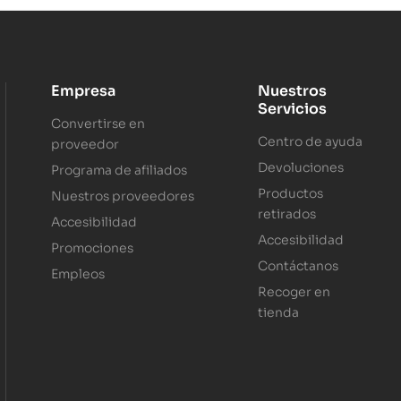
Empresa
Nuestros
Servicios
Convertirse en
Centro de ayuda
proveedor
Devoluciones
Programa de afiliados
Productos
Nuestros proveedores
retirados
Accesibilidad
Accesibilidad
Promociones
Contáctanos
Empleos
Recoger en
tienda