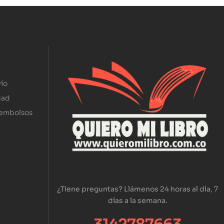
ío
dad
eembolsos
¿Tiene preguntas? Llámenos 24 horas al día, 7
días a la semana.