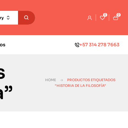
0
0
ry
os
+57 314 278 7663
s
HOME
PRODUCTOS ETIQUETADOS
a”
“HISTORIA DE LA FILOSOFÍA”