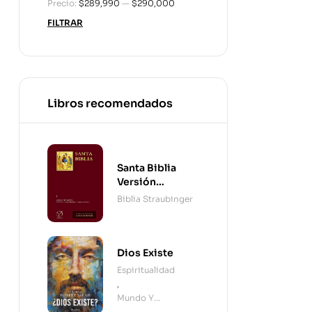
Precio:
$289,990
—
$290,000
FILTRAR
Libros recomendados
Santa Biblia
Versión
Straubinger - 2
Biblia Straubinger
Tomos
Dios Existe
Espiritualidad
,
Mundo Y
Cristianismo