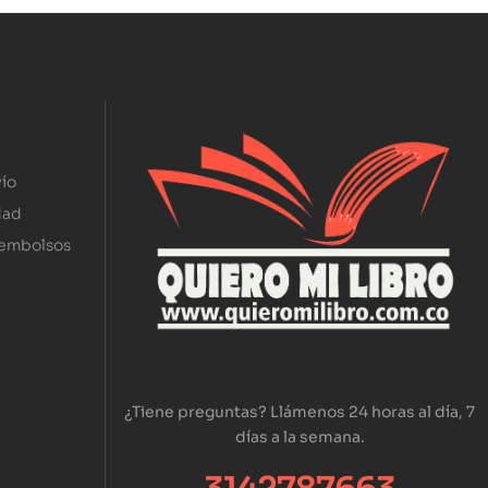
ío
dad
eembolsos
¿Tiene preguntas? Llámenos 24 horas al día, 7
días a la semana.