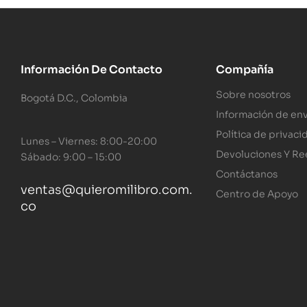
Información De Contacto
Compañía
Sobre nosotros
Bogotá D.C., Colombia
Información de env
Política de privaci
Lunes – Viernes: 8:00-20:00
Devoluciones Y R
Sábado: 9:00 – 15:00
Contáctanos
ventas@quieromilibro.com.
Centro de Apoyo
co