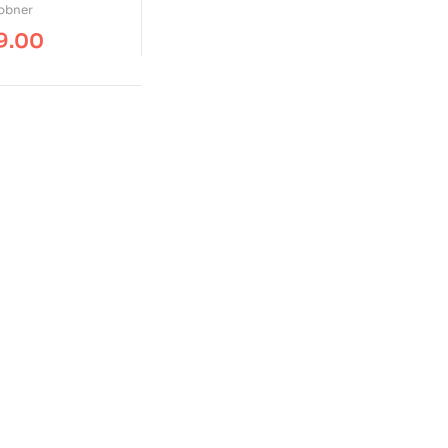
robner
9.00