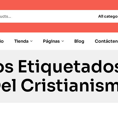
All catego
io
Tienda
Páginas
Blog
Contácten
s Etiquetado
Del Cristianis