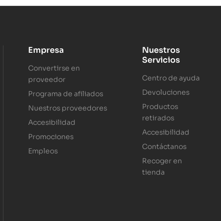
Empresa
Nuestros
Servicios
Convertirse en
Centro de ayuda
proveedor
Devoluciones
Programa de afiliados
Productos
Nuestros proveedores
retirados
Accesibilidad
Accesibilidad
Promociones
Contáctanos
Empleos
Recoger en
tienda