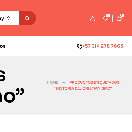
0
0
ry
os
+57 314 278 7663
s
HOME
PRODUCTOS ETIQUETADOS
mo”
“HISTORIA DEL CRISTIANISMO”