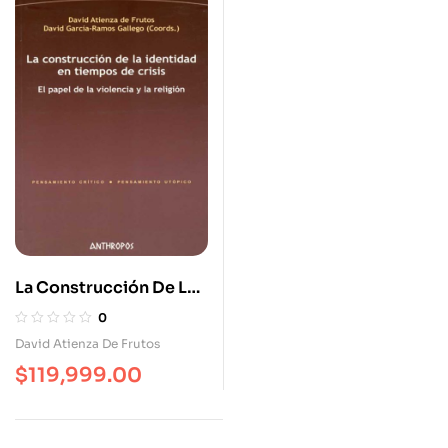
La Construcción De La
Identidad En Tiempos
0
De Crisis. El Papel De La
David Atienza De Frutos
Violencia Y La Religión
$
119,999.00