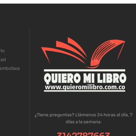
ío
dad
eembolsos
¿Tiene preguntas? Llámenos 24 horas al día, 7
días a la semana.