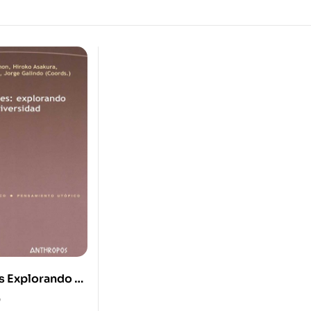
s Explorando La
0