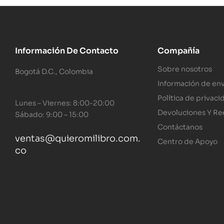
Información De Contacto
Compañía
Sobre nosotros
Bogotá D.C., Colombia
Información de env
Política de privaci
Lunes – Viernes: 8:00-20:00
Devoluciones Y R
Sábado: 9:00 – 15:00
Contáctanos
ventas@quieromilibro.com.
Centro de Apoyo
co