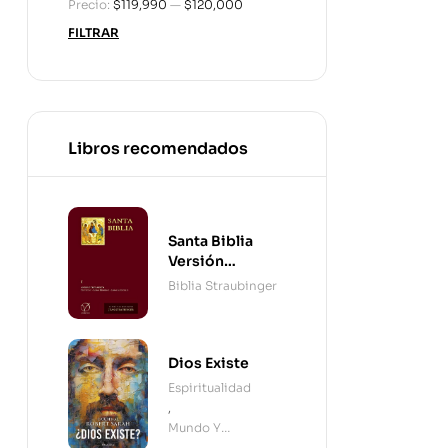
Precio:
$119,990
—
$120,000
FILTRAR
Libros recomendados
Santa Biblia
Versión
Straubinger - 2
Biblia Straubinger
Tomos
Dios Existe
Espiritualidad
,
Mundo Y
Cristianismo