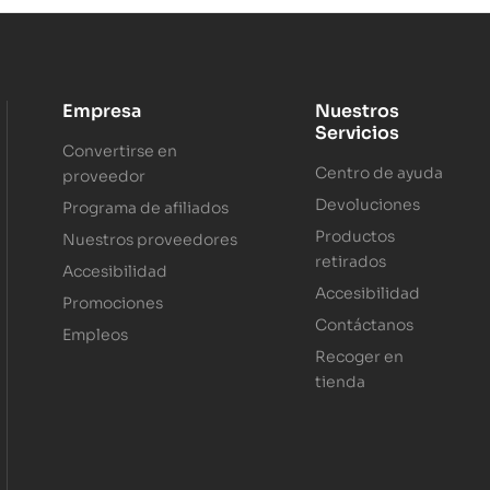
Empresa
Nuestros
Servicios
Convertirse en
Centro de ayuda
proveedor
Devoluciones
Programa de afiliados
Productos
Nuestros proveedores
retirados
Accesibilidad
Accesibilidad
Promociones
Contáctanos
Empleos
Recoger en
tienda