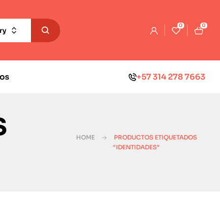
0
0
ry
os
+57 314 278 7663
s
HOME
PRODUCTOS ETIQUETADOS
“IDENTIDADES”