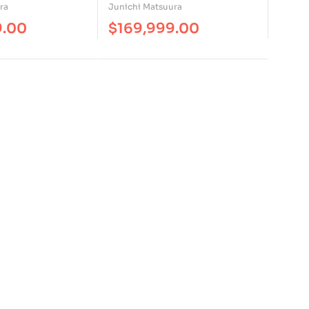
B1/B1+ Introducción A Las
ra
Junichi Matsuura
Estructuras Gramaticales
9.00
$
169,999.00