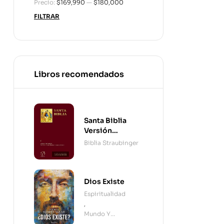
Precio:
$169,990
—
$180,000
FILTRAR
Libros recomendados
Santa Biblia
Versión
Straubinger - 2
Biblia Straubinger
Tomos
Dios Existe
Espiritualidad
,
Mundo Y
Cristianismo