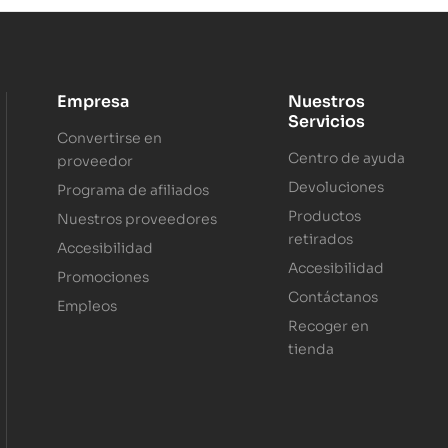
Empresa
Nuestros
Servicios
Convertirse en
Centro de ayuda
proveedor
Devoluciones
Programa de afiliados
Productos
Nuestros proveedores
retirados
Accesibilidad
Accesibilidad
Promociones
Contáctanos
Empleos
Recoger en
tienda