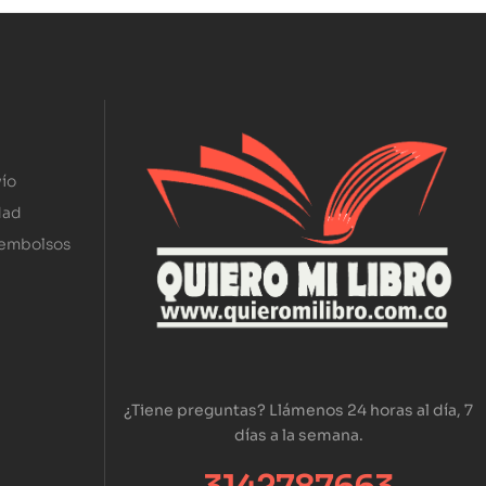
ío
dad
eembolsos
¿Tiene preguntas? Llámenos 24 horas al día, 7
días a la semana.