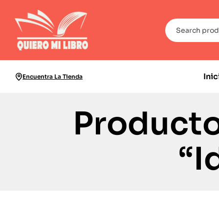
Inic
Encuentra La Tienda
Producto
“I