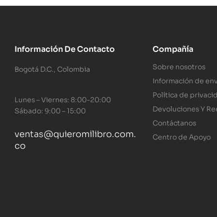
Información De Contacto
Compañía
Sobre nosotros
Bogotá D.C., Colombia
Información de env
Política de privaci
Lunes – Viernes: 8:00-20:00
Devoluciones Y R
Sábado: 9:00 – 15:00
Contáctanos
ventas@quieromilibro.com.
Centro de Apoyo
co