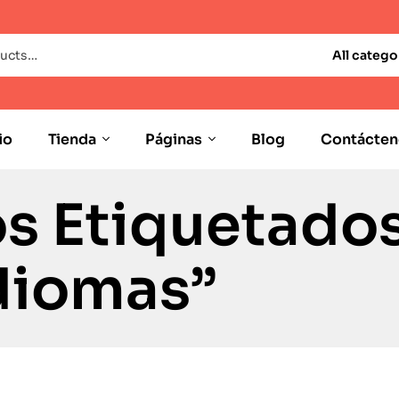
All catego
io
Tienda
Páginas
Blog
Contácten
s Etiquetado
diomas”