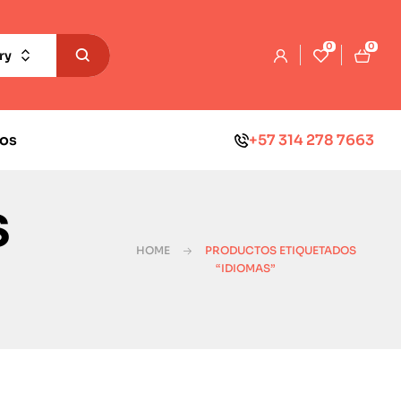
0
0
ry
os
+57 314 278 7663
s
HOME
PRODUCTOS ETIQUETADOS
“IDIOMAS”