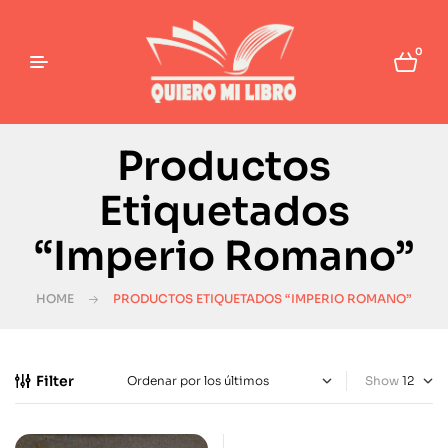
0
Productos
Etiquetados
“Imperio Romano”
HOME
PRODUCTOS ETIQUETADOS “IMPERIO ROMANO”
Filter
Show