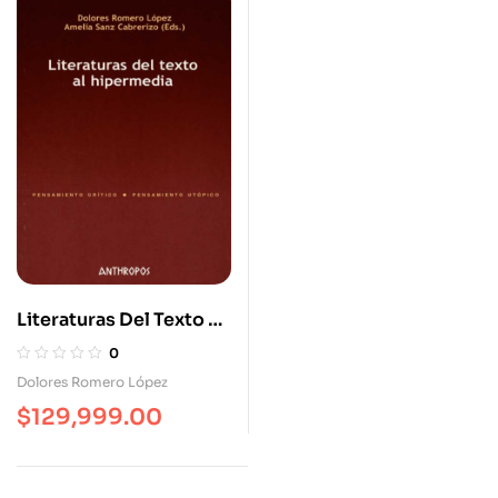
Literaturas Del Texto Al
Hipermedia
0
Dolores Romero López
$
129,999.00