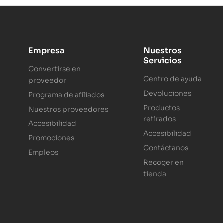
Empresa
Nuestros
Servicios
Convertirse en
Centro de ayuda
proveedor
Devoluciones
Programa de afiliados
Productos
Nuestros proveedores
retirados
Accesibilidad
Accesibilidad
Promociones
Contáctanos
Empleos
Recoger en
tienda