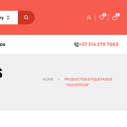
0
0
ry
os
+57 314 278 7663
s
HOME
PRODUCTOS ETIQUETADOS
“INJUSTICIA”