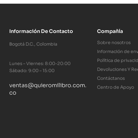
Información De Contacto
Compañía
Sobre nosotros
Bogotá D.C., Colombia
Información de env
Política de privaci
Lunes – Viernes: 8:00-20:00
Devoluciones Y R
Sábado: 9:00 – 15:00
Contáctanos
ventas@quieromilibro.com.
Centro de Apoyo
co