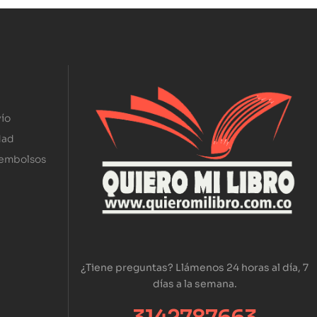
ío
dad
eembolsos
¿Tiene preguntas? Llámenos 24 horas al día, 7
días a la semana.