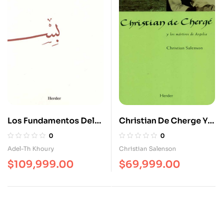
Los Fundamentos Del
Christian De Cherge Y
Islam
Los Mártires De Argelia
0
0
Adel-Th Khoury
Christian Salenson
$
109,999.00
$
69,999.00