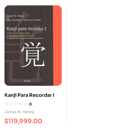
Kanji Para Recordar I
0
James W. Heisig
$
119,999.00