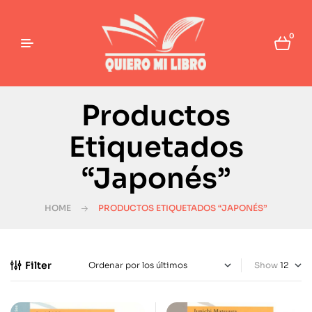
0
Productos
Etiquetados
“Japonés”
HOME
PRODUCTOS ETIQUETADOS “JAPONÉS”
Filter
Show