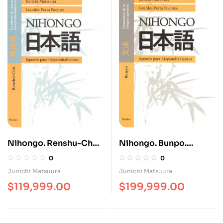
Nihongo. Renshu-Cho
Nihongo. Bunpo.
2. Cuaderno De
Gramática De La
0
0
Ejercicios
Lengua Japonesa
Junichi Matsuura
Junichi Matsuura
Complementarios / 2
$
119,999.00
$
199,999.00