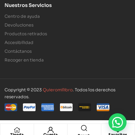
Nuestros Servicios
Centro de ayuda
Devoluciones
Productos retirados
Accesibilidad
Contáctanos
Recoger en tienda
Copyright © 2023
Quieromilibro
. Todos los derechos
reservados.
Tienda
Cuenta
Favoritos