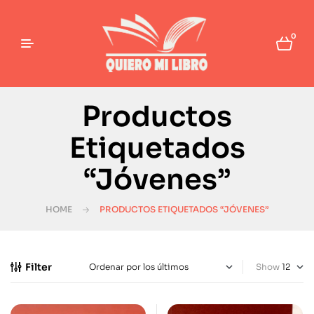
0
Productos
Etiquetados
“Jóvenes”
HOME
PRODUCTOS ETIQUETADOS “JÓVENES”
Filter
Show