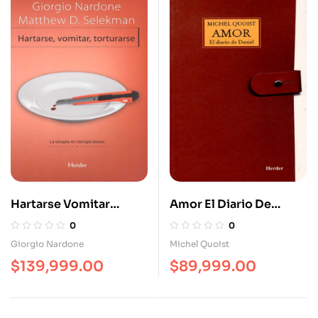
Hartarse Vomitar
Amor El Diario De
Torturarse. La Terapia
Daniel
0
0
En Tiempo Breve
Giorgio Nardone
Michel Quoist
$
139,999.00
$
89,999.00