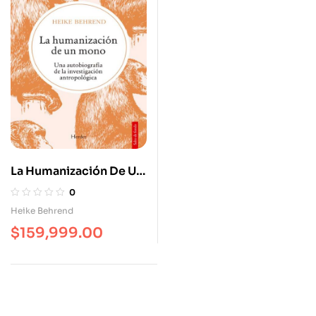
La Humanización De Un
Mono Una
0
Autobiografía De La
Heike Behrend
Investigación
$
159,999.00
Antropológica