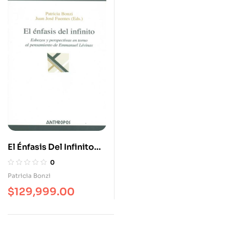
El Énfasis Del Infinito
Esbozos Y Perspectivas
0
En Torno Al
Patricia Bonzi
Pensamiento De
$
129,999.00
Emmanuel Levinas