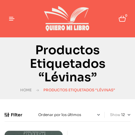
0
Productos
Etiquetados
“Lévinas”
HOME
PRODUCTOS ETIQUETADOS “LÉVINAS”
Filter
Show