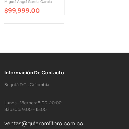
Miguel Ángel García García
En España
$
99,999.00
Información De Contacto
Bogotá D.C., Colombia
Lunes – Viernes: 8:00-20:00
Sábado: 9:00 – 15:00
ventas@quieromilibro.com.co