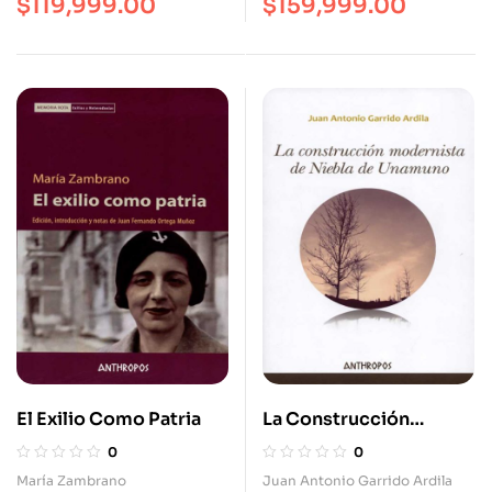
$
119,999.00
$
159,999.00
El Exilio Como Patria
La Construcción
Modernista De Niebla
0
0
De Unamuno
María Zambrano
Juan Antonio Garrido Ardila