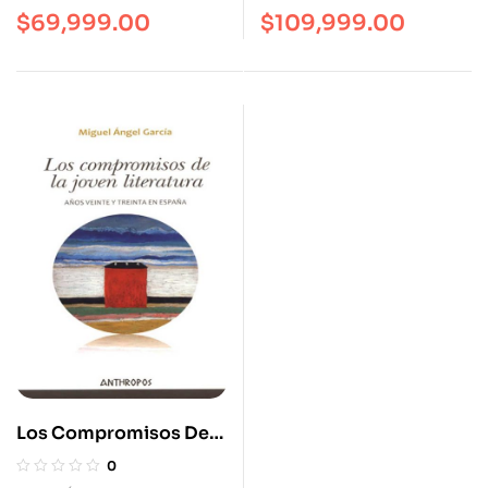
$
69,999.00
$
109,999.00
Los Compromisos De
La Joven Literatura.
0
Años Veinte Y Treinta