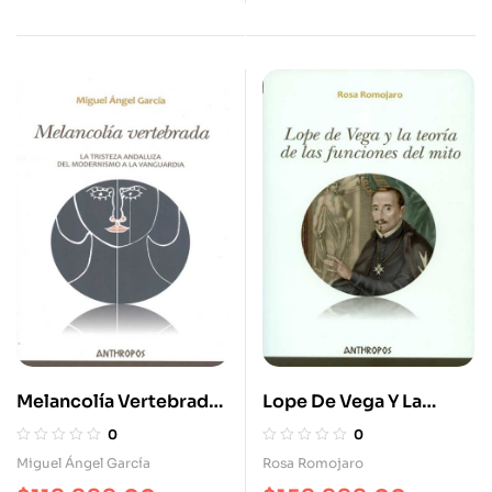
Vanguardia (1918-1936)
Melancolía Vertebrada.
Lope De Vega Y La
La Tristeza Andaluza,
Teoría De Las
0
0
Del Modernismo A La
Funciones Del Mito
Miguel Ángel García
Rosa Romojaro
Vanguardia