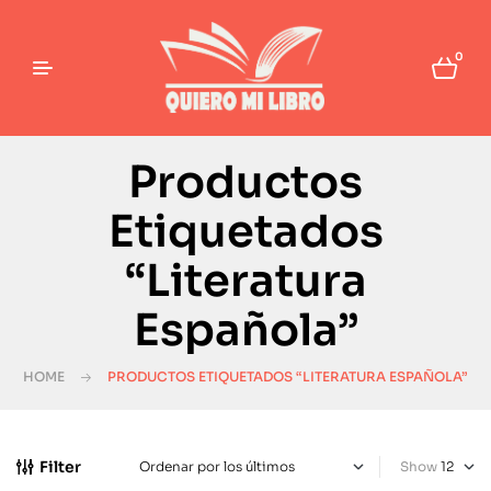
0
Productos
Etiquetados
“Literatura
Española”
HOME
PRODUCTOS ETIQUETADOS “LITERATURA ESPAÑOLA”
Filter
Show