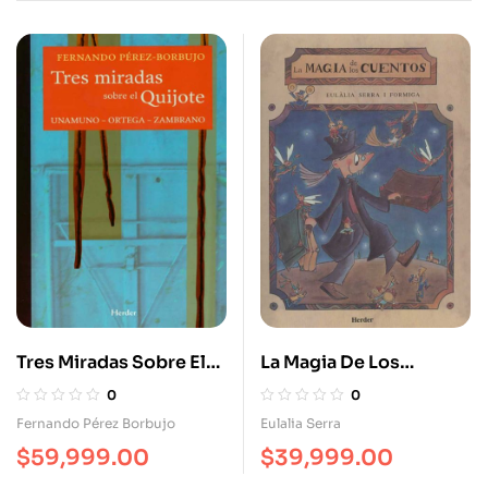
Tres Miradas Sobre El
La Magia De Los
Quijote. Unamuno
Cuentos
0
0
Ortega Zambrano
Fernando Pérez Borbujo
Eulalia Serra
$
59,999.00
$
39,999.00