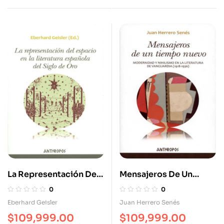
La Representación Del
Mensajeros De Un
Espacio En La Literatura
Tiempo Nuevo.
0
0
Española Del Siglo De
Modernidad Y
Eberhard Geisler
Juan Herrero Senés
Oro
Nihilismo En La
$
109,999.00
$
109,999.00
Literatura De